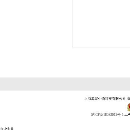
上海源聚生物科技有限公司 版权
沪ICP备18032012号-1
企业主号